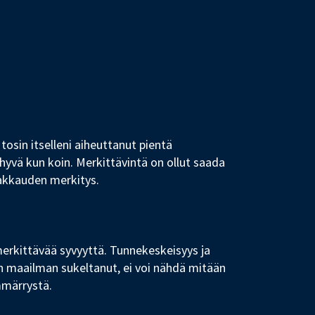
tosin itselleni aiheuttanut pientä
a hyvä kun koin. Merkittävintä on ollut saada
rakkauden merkitys.
merkittävää syvyyttä. Tunnekeskeisyys ja
n maailman sukeltanut, ei voi nähdä mitään
mmärrystä.