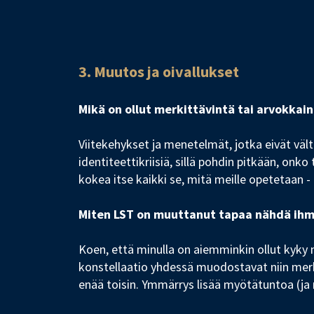
3. Muutos ja oivallukset
Mikä on ollut merkittävintä tai arvokkai
Viitekehykset ja menetelmät, jotka eivät vältt
identiteettikriisiä, sillä pohdin pitkään, onk
kokea itse kaikki se, mitä meille opetetaan -
Miten LST on muuttanut tapaa nähdä ihmis
Koen, että minulla on aiemminkin ollut kyky 
konstellaatio yhdessä muodostavat niin merk
enää toisin. Ymmärrys lisää myötätuntoa (ja 