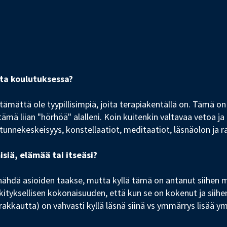
nta koulutuksessa?
ämättä ole tyypillisimpiä, joita terapiakentällä on. Tämä on 
o tämä liian "hörhöä" alalleni. Koin kuitenkin valtavaa vetoa j
 tunnekeskeisyys, konstellaatiot, meditaatiot, läsnäolon ja 
iä, elämää tai itseäsi?
nähdä asioiden taakse, mutta kyllä tämä on antanut siihen 
ityksellisen kokonaisuuden, että kun se on kokenut ja siihe
rakkautta) on vahvasti kyllä läsnä siinä vs ymmärrys lisää y