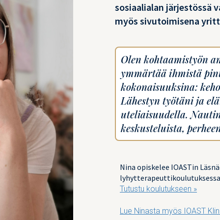
sosiaalialan järjestössä
myös sivutoimisena yritt
Olen kohtaamistyön am
ymmärtää ihmistä pin
kokonaisuuksina: kehon
Lähestyn työtäni ja e
uteliaisuudella. Nautin
keskusteluista, perheen
Nina opiskelee IOASTin Läsnä
lyhytterapeuttikoulutuksessa 
Tutustu koulutukseen »
Lue Ninasta myös IOAST Klin