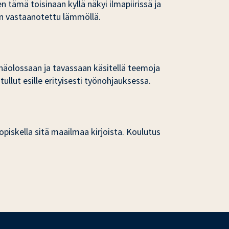
 tämä toisinaan kyllä näkyi ilmapiirissä ja
 on vastaanotettu lämmöllä.
äsnäolossaan ja tavassaan käsitellä teemoja
ullut esille erityisesti työnohjauksessa.
 opiskella sitä maailmaa kirjoista. Koulutus