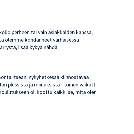
koko perheen tai vain asiakkaiden kanssa,
e, mitä olemme kohdanneet varhaisessa
ärrystä, lisää kykyä nähdä.
 monta itseäni nykyhetkessä kiinnostavaa
tan plussista ja miinuksista - toinen vaikutti
 koulutukseen oli koottu kaikki se, mitä olen