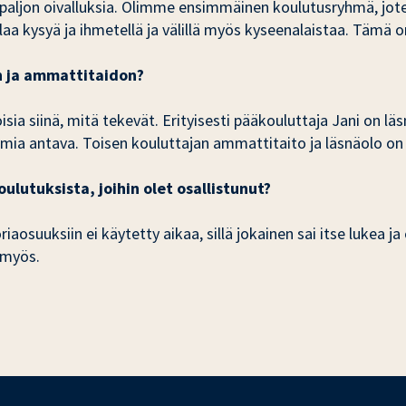
 paljon oivalluksia. Olimme ensimmäinen koulutusryhmä, joten
ilaa kysyä ja ihmetellä ja välillä myös kyseenalaistaa. Tämä
n ja ammattitaidon?
isia siinä, mitä tekevät. Erityisesti pääkouluttaja Jani on l
lmia antava. Toisen kouluttajan ammattitaito ja läsnäolo on t
lutuksista, joihin olet osallistunut?
iaosuuksiin ei käytetty aikaa, sillä jokainen sai itse lukea ja
 myös.