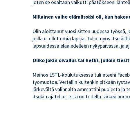
joten se osaltaan vaikutti päätökseeni lähteä
Millainen vaihe elämässäsi oli, kun hake
Olin aloittanut vuosi sitten uudessa työssä,
joilla ei ollut omia lapsia. Tulin myös itse 
lapsuudessa elää edelleen nykypäivässä, ja aja
Oliko jokin oivallus tai hetki, jolloin tie
Mainos LSTL-koulutuksessa tuli eteeni Faceboo
työmuotoa. Vertailin kuitenkin pitkään (ystävän
järkevältä valinnalta ammattini puolesta ja t
itsekin ajatellut, että on todella tärkeä hu