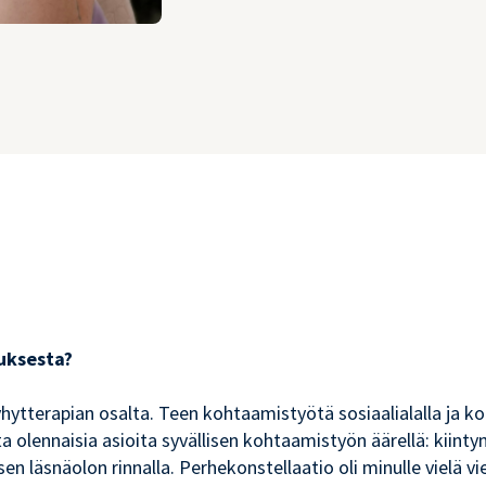
uksesta?
hytterapian osalta. Teen kohtaamistyötä sosiaalialalla ja ko
a olennaisia asioita syvällisen kohtaamistyön äärellä: kiin
läsnäolon rinnalla. Perhekonstellaatio oli minulle vielä vi