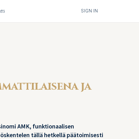
SIGN IN
tti
mmattilaisena ja
sinomi AMK, funktionaalisen
öskentelen tällä hetkellä päätoimisesti