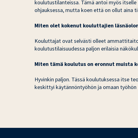
koulutustilanteissa. Tämä antoi myös itselle
ohjauksessa, mutta koen että on ollut aina t
Miten olet kokenut kouluttajien läsnäolo
Kouluttajat ovat selvästi olleet ammattitaito
koulutustilaisuudessa paljon erilaisia näköku
Miten tämä koulutus on eronnut muista kou
Hyvinkin paljon. Tässä koulutuksessa itse teor
keskittyi käytännöntyöhön ja omaan työhön