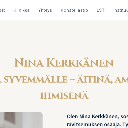
set
Klinikka
Yhteys
Konstellaatio
LST
Instituu
Nina Kerkkänen
 syvemmälle – äitinä, a
ihmisenä
Olen Nina Kerkkänen, so
ravitsemuksen osaaja. Ty