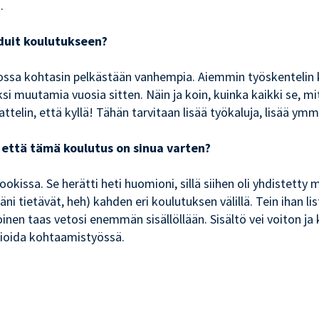
.
uduit koulutukseen?
 jossa kohtasin pelkästään vanhempia. Aiemmin työskentelin 
äidiksi muutamia vuosia sitten. Näin ja koin, kuinka kaikki s
ttelin, että kyllä! Tähän tarvitaan lisää työkaluja, lisää ymm
sit että tämä koulutus on sinua varten?
kissa. Se herätti heti huomioni, sillä siihen oli yhdistetty
i tietävät, heh) kahden eri koulutuksen välillä. Tein ihan lis
oinen taas vetosi enemmän sisällöllään. Sisältö vei voiton ja
omioida kohtaamistyössä.