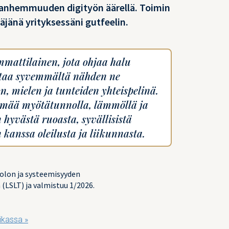
 vanhemmuuden digityön äärellä. Toimin
äjänä yrityksessäni gutfeelin.
mattilainen, jota ohjaa halu
taa syvemmältä nähden ne
, mielen ja tunteiden yhteispelinä.
lämää myötätunnolla, lämmöllä ja
 hyvästä ruoasta, syvällisistä
 kanssa oleilusta ja liikunnasta.
olon ja systeemisyyden
(LSLT) ja valmistuu 1/2026.
ikassa »