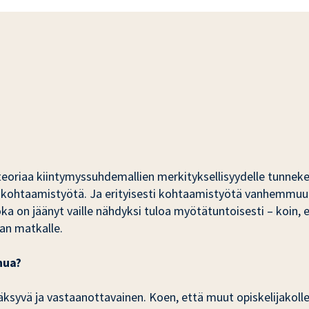
ja teoriaa kiintymyssuhdemallien merkityksellisyydelle tunne
kohtaamistyötä. Ja erityisesti kohtaamistyötä vanhemmuuden
oka on jäänyt vaille nähdyksi tuloa myötätuntoisesti – koin,
ian matkalle.
nua?
väksyvä ja vastaanottavainen. Koen, että muut opiskelijakolleg