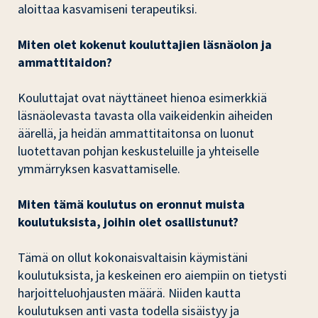
aloittaa kasvamiseni terapeutiksi.
Miten olet kokenut kouluttajien läsnäolon ja
ammattitaidon?
Kouluttajat ovat näyttäneet hienoa esimerkkiä
läsnäolevasta tavasta olla vaikeidenkin aiheiden
äärellä, ja heidän ammattitaitonsa on luonut
luotettavan pohjan keskusteluille ja yhteiselle
ymmärryksen kasvattamiselle.
Miten tämä koulutus on eronnut muista
koulutuksista, joihin olet osallistunut?
Tämä on ollut kokonaisvaltaisin käymistäni
koulutuksista, ja keskeinen ero aiempiin on tietysti
harjoitteluohjausten määrä. Niiden kautta
koulutuksen anti vasta todella sisäistyy ja