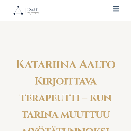
Toggl
naviga
Katariina Aalto
Kirjoittava
terapeutti – kun
tarina muuttuu