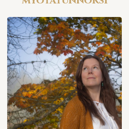
myötätunnoksi