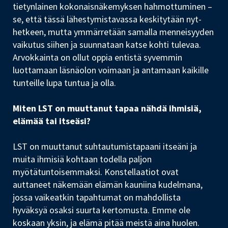
tietynlainen kokonaisnäkemyksen hahmottuminen –
se, että tässä lähestymistavassa keskitytään nyt-
hetkeen, mutta ymmärretään samalla menneisyyden
vaikutus siihen ja suunnataan katse kohti tulevaa.
Arvokkainta on ollut oppia entistä syvemmin
luottamaan läsnäolon voimaan ja antamaan kaikille
tunteille lupa tuntua ja olla.
Miten LST on muuttanut tapaa nähdä ihmisiä,
elämää tai itseäsi?
LST on muuttanut suhtautumistapaani itseäni ja
muita ihmisiä kohtaan todella paljon
myötätuntoisemmaksi. Konstellaatiot ovat
auttaneet näkemään elämän kauniina kudelmana,
jossa vaikeatkin tapahtumat on mahdollista
hyväksyä osaksi suurta kertomusta. Emme ole
koskaan yksin, ja elämä pitää meistä aina huolen.