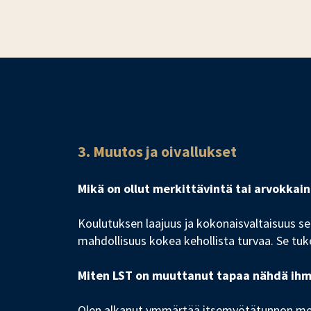
3. Muutos ja oivallukset
Mikä on ollut merkittävintä tai arvokkai
Koulutuksen laajuus ja kokonaisvaltaisuus sekä
mahdollisuus kokea kehollista turvaa. Se tuk
Miten LST on muuttanut tapaa nähdä ihmis
Olen alkanut ymmärtää itsemyötätunnon merki