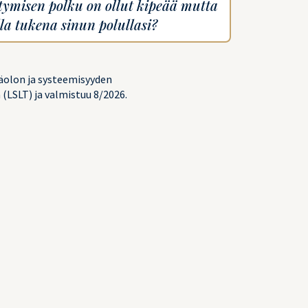
tymisen polku on ollut kipeää mutta
lla tukena sinun polullasi?
äolon ja systeemisyyden
(LSLT) ja valmistuu 8/2026.