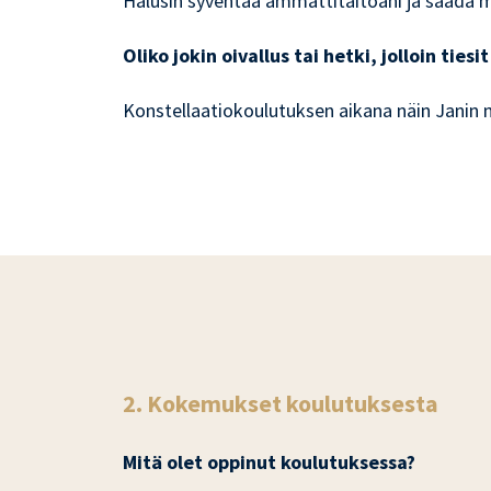
Halusin syventää ammattitaitoani ja saada my
Oliko jokin oivallus tai hetki, jolloin tie
Konstellaatiokoulutuksen aikana näin Janin m
2. Kokemukset koulutuksesta
Mitä olet oppinut koulutuksessa?