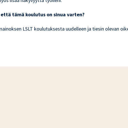
ös lisää näkyvyyttä työlleni.
sit että tämä koulutus on sinua varten?
ainoksen LSLT koulutuksesta uudelleen ja tiesin olevan oik