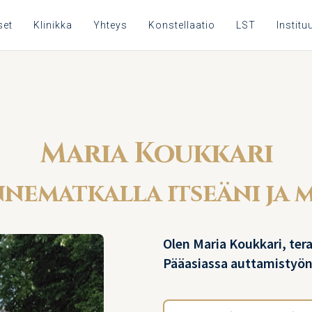
set
Klinikka
Yhteys
Konstellaatio
LST
Instituu
Maria Koukkari
nematkalla itseäni ja 
Olen Maria Koukkari, tera
Pääasiassa auttamistyön 