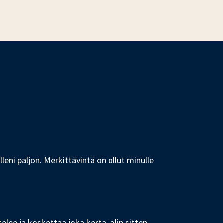
leni paljon. Merkittävintä on ollut minulle
ee ja koskettaa joka kerta, olin sitten