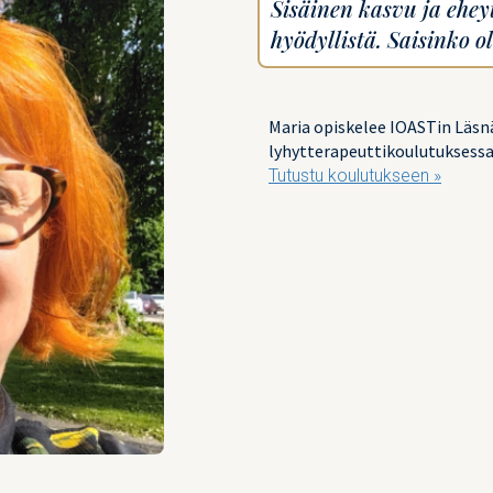
Sisäinen kasvu ja ehey
hyödyllistä. Saisinko o
Maria opiskelee IOASTin Läsn
lyhytterapeuttikoulutuksessa 
Tutustu koulutukseen »