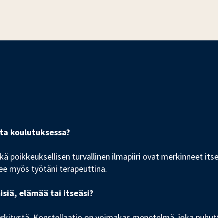
nta koulutuksessa?
 poikkeuksellisen turvallinen ilmapiiri ovat merkinneet itsel
ee myös työtäni terapeuttina.
iä, elämää tai itseäsi?
tystä. Konstellaatio on voimakas menetelmä, joka puhuttel