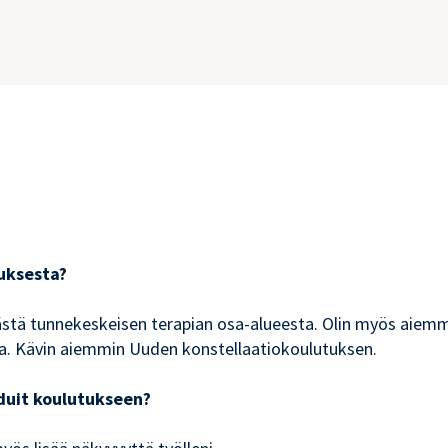
uksesta?
ästä tunnekeskeisen terapian osa-alueesta. Olin myös aiemmin
ta. Kävin aiemmin Uuden konstellaatiokoulutuksen.
uduit koulutukseen?