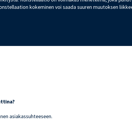
nstellaation kokeminen voi saada suuren muutoksen liikkeel
uttina?
minen asiakassuhteeseen.