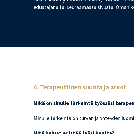
edustajana tai seuraamassa sivusta. Oman ko
4. Terapeuttinen suunta ja arvot
Mikä on sinulle tärkeintä työssäsi terape
Minulle tärkeintä on turvan ja yhteyden luo
Mitä haluat edistää työsi kautta?