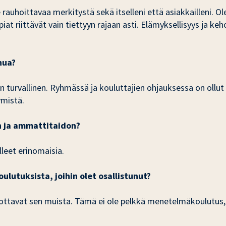
rauhoittavaa merkitystä sekä itselleni että asiakkailleni. O
t riittävät vain tiettyyn rajaan asti. Elämyksellisyys ja keh
nua?
en turvallinen. Ryhmässä ja kouluttajien ohjauksessa on ollut
mistä.
n ja ammattitaidon?
lleet erinomaisia.
lutuksista, joihin olet osallistunut?
erottavat sen muista. Tämä ei ole pelkkä menetelmäkoulutus