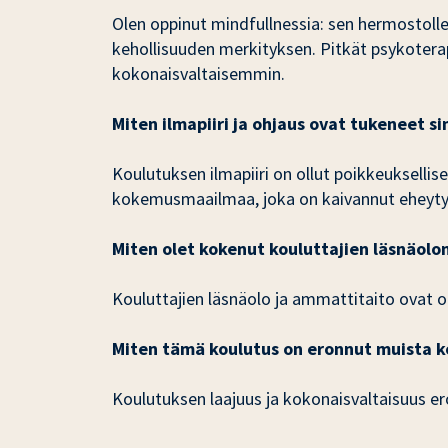
Olen oppinut mindfullnessia: sen hermostolle 
kehollisuuden merkityksen. Pitkät psykoterapia
kokonaisvaltaisemmin.
Miten ilmapiiri ja ohjaus ovat tukeneet si
Koulutuksen ilmapiiri on ollut poikkeuksellis
kokemusmaailmaa, joka on kaivannut eheyty
Miten olet kokenut kouluttajien läsnäolo
Kouluttajien läsnäolo ja ammattitaito ovat o
Miten tämä koulutus on eronnut muista kou
Koulutuksen laajuus ja kokonaisvaltaisuus 