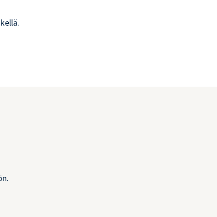
kellä.
ön.