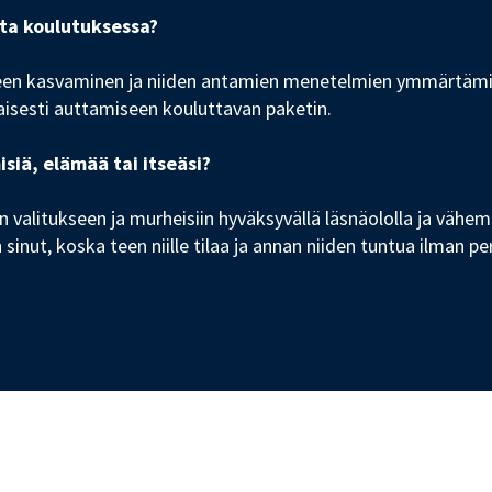
nta koulutuksessa?
teen kasvaminen ja niiden antamien menetelmien ymmärtämi
laisesti auttamiseen kouluttavan paketin.
iä, elämää tai itseäsi?
n valitukseen ja murheisiin hyväksyvällä läsnäololla ja väh
inut, koska teen niille tilaa ja annan niiden tuntua ilman p