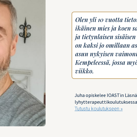
Olen yli 10 vuotta tieto
ikäinen mies ja koen s
ja tietynlaisen sisäise
on kaksi jo omillaan as
asun nykyisen vaimoni
Kempeleessä, jossa myö
viikko.
Juha opiskelee IOASTin Läsnä
lyhytterapeuttikoulutuksessa 
Tutustu koulutukseen »