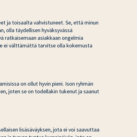
t ja toisaalta vahvistuneet. Se, että minun
an, olla täydellisen hyväksyvässä
styä ratkaisemaan asiakkaan ongelmia
 ei välttämättä tarvitse olla kokemusta
isissa on ollut hyvin pieni. Ison ryhmän
n, joten se on todellakin tukenut ja saanut
llaisen lisäsäväyksen, jota ei voi saavuttaa