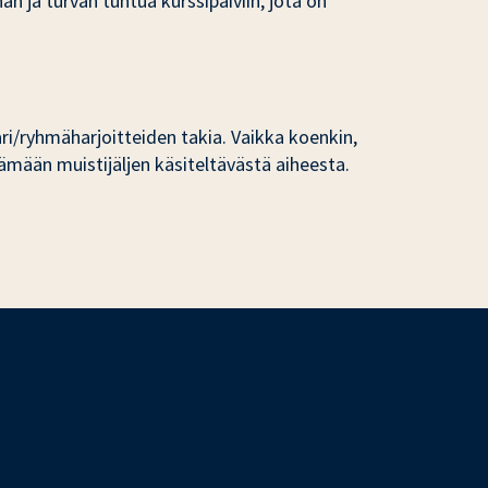
n ja turvan tuntua kurssipäiviin, jota on
pari/ryhmäharjoitteiden takia. Vaikka koenkin,
tämään muistijäljen käsiteltävästä aiheesta.