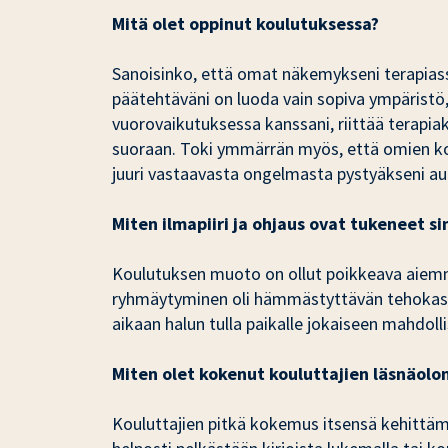
Mitä olet oppinut koulutuksessa?
Sanoisinko, että omat näkemykseni terapiassa
päätehtäväni on luoda vain sopiva ympäristö, 
vuorovaikutuksessa kanssani, riittää terapia
suoraan. Toki ymmärrän myös, että omien kok
juuri vastaavasta ongelmasta pystyäkseni a
Miten ilmapiiri ja ohjaus ovat tukeneet si
Koulutuksen muoto on ollut poikkeava aiemmi
ryhmäytyminen oli hämmästyttävän tehokasta j
aikaan halun tulla paikalle jokaiseen mahdo
Miten olet kokenut kouluttajien läsnäolo
Kouluttajien pitkä kokemus itsensä kehittämi