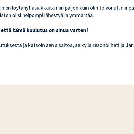
 en löytänyt asiakkaita niin paljon kuin olin toivonut, niinp
isten olisi helpompi lähestyä ja ymmärtää.
sit että tämä koulutus on sinua varten?
uksesta ja katsoin sen sisältöä, se kyllä resonoi heti ja Jan