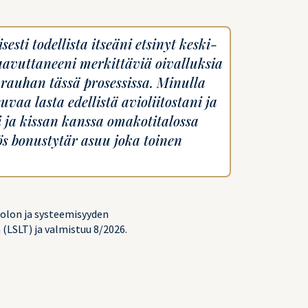
isesti todellista itseäni etsinyt keski-
aavuttaneeni merkittäviä oivalluksia
n rauhan tässä prosessissa. Minulla
uvaa lasta edellistä avioliitostani ja
 ja kissan kanssa omakotitalossa
s bonustytär asuu joka toinen
olon ja systeemisyyden
(LSLT) ja valmistuu 8/2026.