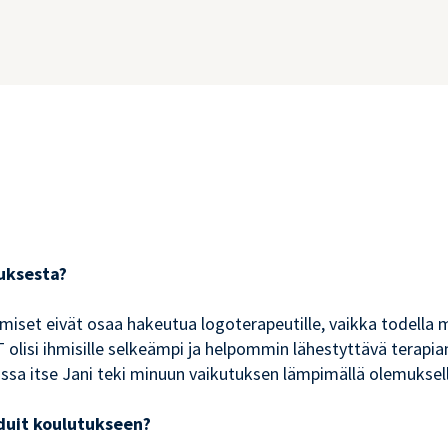
uksesta?
hmiset eivät osaa hakeutua logoterapeutille, vaikka todell
 olisi ihmisille selkeämpi ja helpommin lähestyttävä terapi
jossa itse Jani teki minuun vaikutuksen lämpimällä olemuksel
uduit koulutukseen?