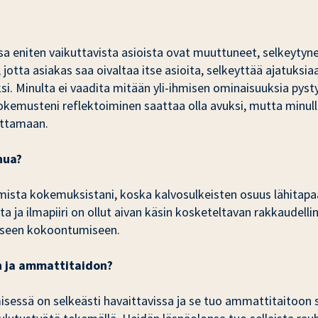
 eniten vaikuttavista asioista ovat muuttuneet, selkeytynee
jotta asiakas saa oivaltaa itse asioita, selkeyttää ajatuksia
ksi. Minulta ei vaadita mitään yli-ihmisen ominaisuuksia py
emusteni reflektoiminen saattaa olla avuksi, mutta minulle
uttamaan.
nua?
sta kokemuksistani, koska kalvosulkeisten osuus lähitapaam
a ilmapiiri on ollut aivan käsin kosketeltavan rakkaudelline
lliseen kokoontumiseen.
n ja ammattitaidon?
sessä on selkeästi havaittavissa ja se tuo ammattitaitoon se