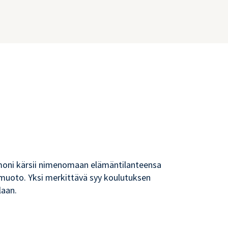
a moni kärsii nimenomaan elämäntilanteensa
amuoto. Yksi merkittävä syy koulutuksen
laan.