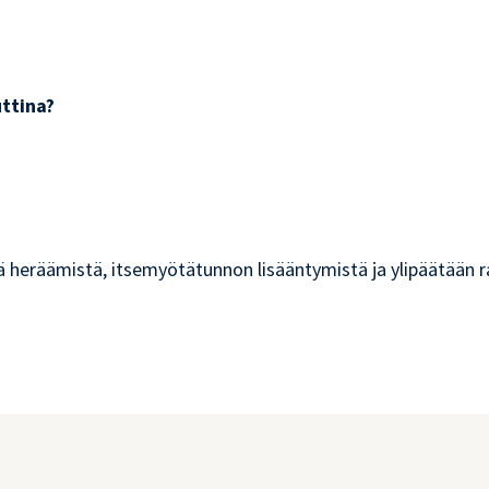
uttina?
tä heräämistä, itsemyötätunnon lisääntymistä ja ylipäätään