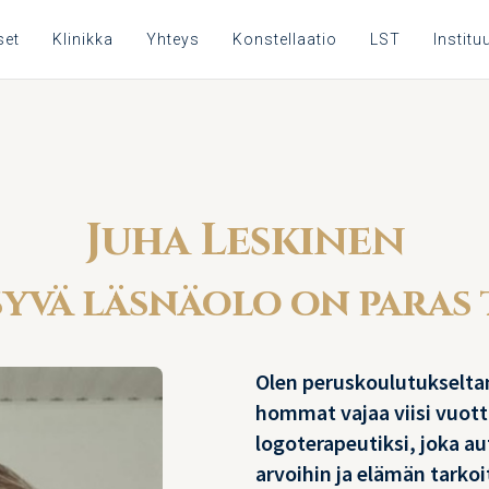
set
Klinikka
Yhteys
Konstellaatio
LST
Instituu
Juha Leskinen
yvä läsnäolo on paras 
Olen peruskoulutukseltan
hommat vajaa viisi vuott
logoterapeutiksi, joka au
arvoihin ja elämän tarkoi