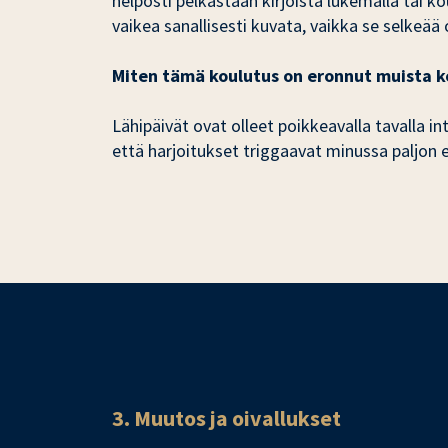
helposti pelkästään kirjoista lukemalla tai k
vaikea sanallisesti kuvata, vaikka se selkeää 
Miten tämä koulutus on eronnut muista kou
Lähipäivät ovat olleet poikkeavalla tavalla in
että harjoitukset triggaavat minussa paljon e
3. Muutos ja oivallukset