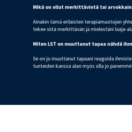
Mikä on ollut merkittävintä tai arvokkai
Ainakin tämä erilaisten terapiamuotojen yh
tekee siitä merkittävän ja mielestäni laaja-a
Miten LST on muuttanut tapaa nähdä ihmis
Se on jo muuttanut tapaani reagoida ihmiste
tunteiden kanssa alan myös olla jo paremmin s