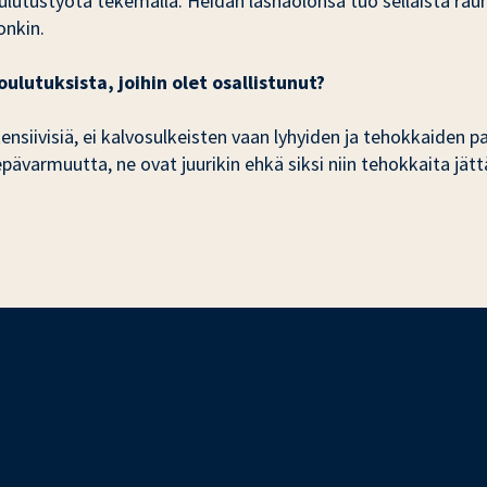
oulutustyötä tekemällä. Heidän läsnäolonsa tuo sellaista rauha
onkin.
lutuksista, joihin olet osallistunut?
tensiivisiä, ei kalvosulkeisten vaan lyhyiden ja tehokkaiden 
pävarmuutta, ne ovat juurikin ehkä siksi niin tehokkaita jät