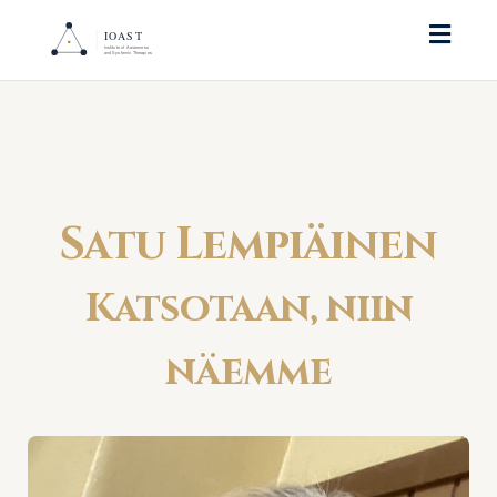
Toggl
naviga
Satu Lempiäinen
Katsotaan, niin
näemme