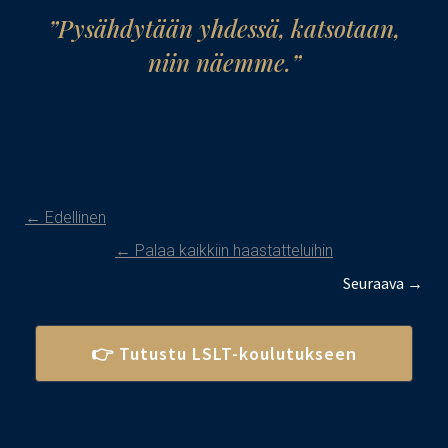
”Pysähdytään yhdessä, katsotaan,
niin näemme.”
← Edellinen
← Palaa kaikkiin haastatteluihin
Seuraava →
👉 Tutustu LSLT-koulutukseen