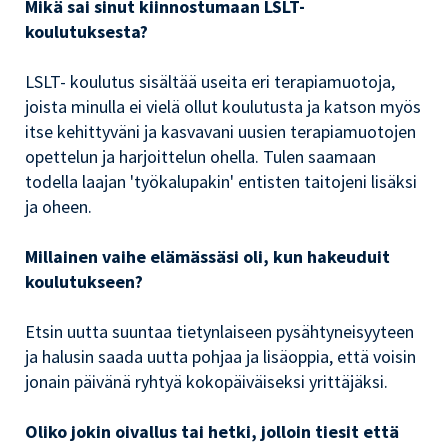
Mikä sai sinut kiinnostumaan LSLT-
koulutuksesta?
LSLT- koulutus sisältää useita eri terapiamuotoja,
joista minulla ei vielä ollut koulutusta ja katson myös
itse kehittyväni ja kasvavani uusien terapiamuotojen
opettelun ja harjoittelun ohella. Tulen saamaan
todella laajan 'työkalupakin' entisten taitojeni lisäksi
ja oheen.
Millainen vaihe elämässäsi oli, kun hakeuduit
koulutukseen?
Etsin uutta suuntaa tietynlaiseen pysähtyneisyyteen
ja halusin saada uutta pohjaa ja lisäoppia, että voisin
jonain päivänä ryhtyä kokopäiväiseksi yrittäjäksi.
Oliko jokin oivallus tai hetki, jolloin tiesit että