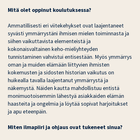
Mitä olet oppinut koulutuksessa?
Ammatillisesti eri viitekehykset ovat laajentaneet
syvästi ymmärrystäni ihmisen mielen toiminnasta ja
siihen vaikuttavista elementeistä ja
kokonaisvaltainen keho-mieliyhteyden
tunnistaminen vahvistui entisestään. Myös ymmärrys
oman ja muiden elämään liittyvien ihmisten
kokemusten ja sidosten historian vaikutus on
huikealla tavalla laajentanut ymmärrystä ja
näkemystä. Näiden kautta mahdollistuu entistä
monimuotoisemmin lähestyä asiakkaiden elämän
haasteita ja ongelmia ja löytää sopivat harjoitukset
ja apu eteenpäin.
Miten ilmapiiri ja ohjaus ovat tukeneet sinua?