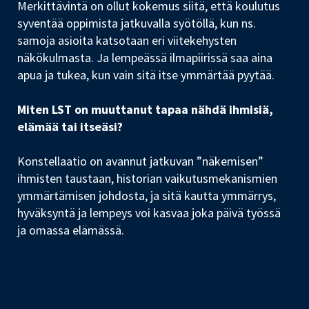
Merkittävintä on ollut kokemus siitä, että koulutus
syventää oppimista jatkuvalla syötöllä, kun ns.
samoja asioita katsotaan eri viitekehysten
näkökulmasta. Ja lempeässä ilmapiirissä saa aina
apua ja tukea, kun vain sitä itse ymmärtää pyytää.
Miten LST on muuttanut tapaa nähdä ihmisiä,
elämää tai itseäsi?
Konstellaatio on avannut jatkuvan ”näkemisen”
ihmisten taustaan, historian vaikutusmekanismien
ymmärtämisen johdosta, ja sitä kautta ymmärrys,
hyväksyntä ja lempeys voi kasvaa joka päivä työssä
ja omassa elämässä.