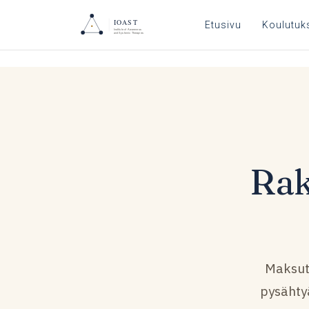
Etusivu
Koulutuk
Rak
Maksuto
pysähty