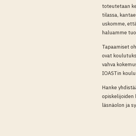
toteutetaan ke
tilassa, kanta
uskomme, että 
haluamme tuoda
Tapaamiset ohj
ovat koulutuks
vahva kokemus 
IOASTin koulut
Hanke yhdistää
opiskelijoiden
läsnäolon ja s