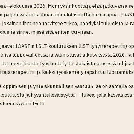
sä–elokuussa 2026. Moni yksinhuoltaja elää jatkuvassa se
en paljon vastuuta ilman mahdollisuutta hakea apua. IOAS
jokainen ihminen tarvitsee tukea, nähdyksi tulemista ja r
 sitä sinne, missä sitä eniten tarvitaan.
aavat IOASTin LSLT-koulutuksen (LST-lyhytterapeutti) opi
ensa loppuvaiheessa ja valmistuvat alkusyksystä 2026, ja h
terapeuttisesta työskentelystä. Jokaista prosessia ohjaa 
tajaterapeutti, ja kaikki työskentely tapahtuu luottamukse
 oppimisen ja yhteiskunnallisen vastuun: se on samalla os
 koulutusta ja hyväntekeväisyyttä — tukea, joka kasvaa os
ysteemisyyden työtä.