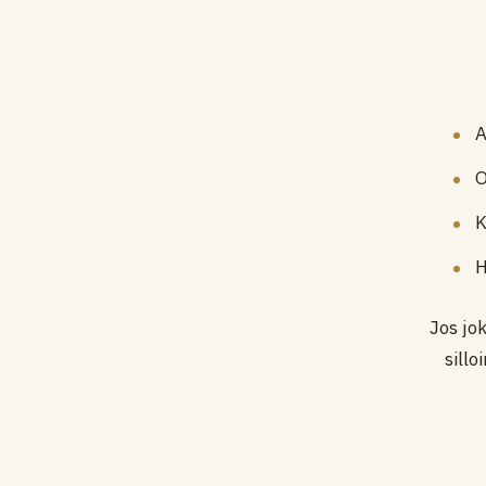
A
O
K
H
Jos jo
sill