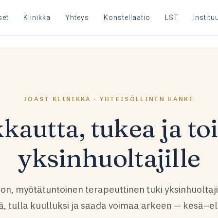
set
Klinikka
Yhteys
Konstellaatio
LST
Instituu
IOAST KLINIKKA · YHTEISÖLLINEN HANKE
kautta, tukea ja to
yksinhuoltajille
n, myötätuntoinen terapeuttinen tuki yksinhuoltajil
ä, tulla kuulluksi ja saada voimaa arkeen — kesä–e