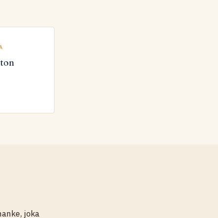
A
ton
hanke, joka