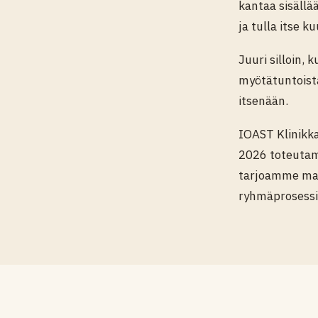
kantaa sisällä
ja tulla itse ku
Juuri silloin, 
myötätuntoista
itsenään.
IOAST Klinikk
2026 toteut
tarjoamme mak
ryhmäprosessi