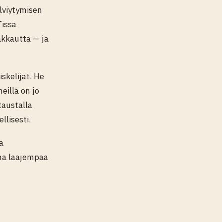
lviytymisen
Tissa
akkautta — ja
skelijat. He
eillä on jo
taustalla
llisesti.
a
ana laajempaa