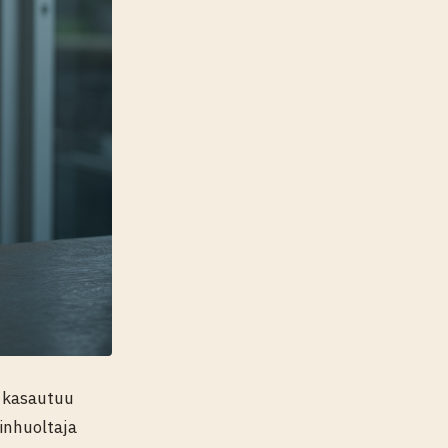
a kasautuu
sinhuoltaja