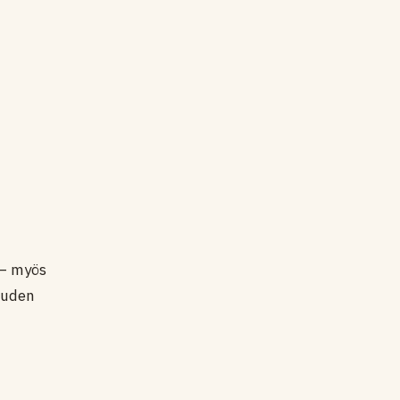
 — myös
uuden