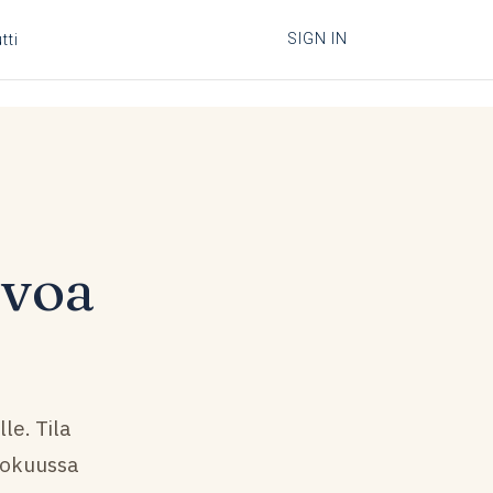
SIGN IN
tti
ivoa
le. Tila
lokuussa