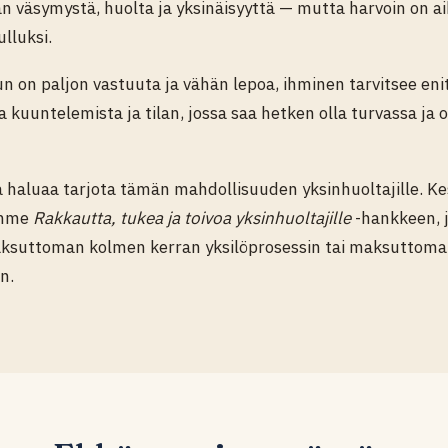
än väsymystä, huolta ja yksinäisyyttä — mutta harvoin on a
ulluksi.
kun on paljon vastuuta ja vähän lepoa, ihminen tarvitsee eni
 kuuntelemista ja tilan, jossa saa hetken olla turvassa ja
a haluaa tarjota tämän mahdollisuuden yksinhuoltajille. K
amme
Rakkautta, tukea ja toivoa yksinhuoltajille
-hankkeen, 
suttoman kolmen kerran yksilöprosessin tai maksuttom
n.