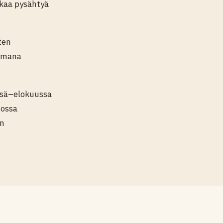
ikaa pysähtyä
ten
 omana
esä–elokuussa
jossa
an