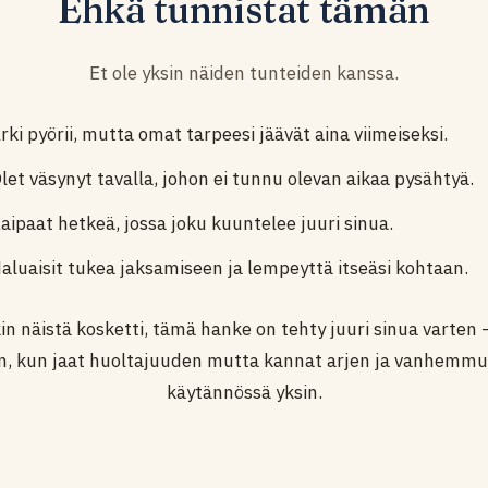
Ehkä tunnistat tämän
Et ole yksin näiden tunteiden kanssa.
rki pyörii, mutta omat tarpeesi jäävät aina viimeiseksi.
let väsynyt tavalla, johon ei tunnu olevan aikaa pysähtyä.
aipaat hetkeä, jossa joku kuuntelee juuri sinua.
aluaisit tukea jaksamiseen ja lempeyttä itseäsi kohtaan.
kin näistä kosketti, tämä hanke on tehty juuri sinua varten
oin, kun jaat huoltajuuden mutta kannat arjen ja vanhemm
käytännössä yksin.