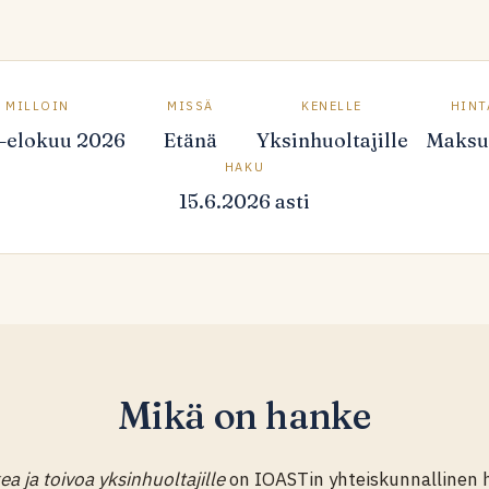
MILLOIN
MISSÄ
KENELLE
HINT
–elokuu 2026
Etänä
Yksinhuoltajille
Maksu
HAKU
15.6.2026 asti
Mikä on hanke
a ja toivoa yksinhuoltajille
on IOASTin yhteiskunnallinen 