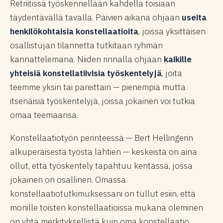
Retriitissä työskennellään kahdella toisiaan
täydentävällä tavalla. Päivien aikana ohjaan
useita
henkilökohtaisia konstellaatioita
, joissa yksittäisen
osallistujan tilannetta tutkitaan ryhmän
kannattelemana. Niiden rinnalla ohjaan
kaikille
yhteisiä konstellatiivisia työskentelyjä
, joita
teemme yksin tai pareittain — pienempiä mutta
itsenäisiä työskentelyjä, joissa jokainen voi tutkia
omaa teemaansa.
Konstellaatiotyön perinteessä — Bert Hellingerin
alkuperäisestä työstä lähtien — keskeistä on aina
ollut, että työskentely tapahtuu kentässä, jossa
jokainen on osallinen. Omassa
konstellaatiotutkimuksessani on tullut esiin, että
monille toisten konstellaatioissa mukana oleminen
on yhtä merkityksellistä kuin oma konstellaatio.