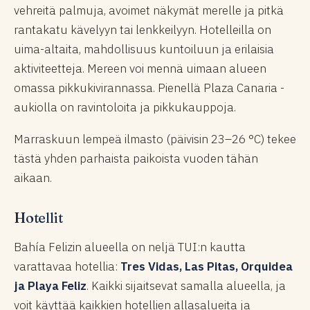
vehreitä palmuja, avoimet näkymät merelle ja pitkä
rantakatu kävelyyn tai lenkkeilyyn. Hotelleilla on
uima-altaita, mahdollisuus kuntoiluun ja erilaisia
aktiviteetteja. Mereen voi mennä uimaan alueen
omassa pikkukivirannassa. Pienellä Plaza Canaria -
aukiolla on ravintoloita ja pikkukauppoja.
Marraskuun lempeä ilmasto (päivisin 23–26 °C) tekee
tästä yhden parhaista paikoista vuoden tähän
aikaan.
Hotellit
Bahía Felizin alueella on neljä TUI:n kautta
varattavaa hotellia:
Tres Vidas, Las Pitas, Orquidea
ja Playa Feliz
. Kaikki sijaitsevat samalla alueella, ja
voit käyttää kaikkien hotellien allasalueita ja