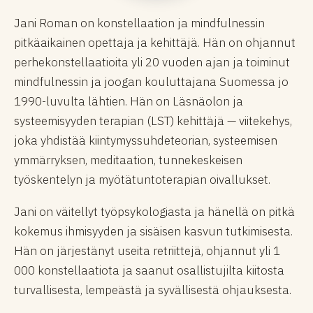
Jani Roman on konstellaation ja mindfulnessin
pitkäaikainen opettaja ja kehittäjä. Hän on ohjannut
perhekonstellaatioita yli 20 vuoden ajan ja toiminut
mindfulnessin ja joogan kouluttajana Suomessa jo
1990-luvulta lähtien. Hän on Läsnäolon ja
systeemisyyden terapian (LST) kehittäjä — viitekehys,
joka yhdistää kiintymyssuhdeteorian, systeemisen
ymmärryksen, meditaation, tunnekeskeisen
työskentelyn ja myötätuntoterapian oivallukset.
Jani on väitellyt työpsykologiasta ja hänellä on pitkä
kokemus ihmisyyden ja sisäisen kasvun tutkimisesta.
Hän on järjestänyt useita retriittejä, ohjannut yli 1
000 konstellaatiota ja saanut osallistujilta kiitosta
turvallisesta, lempeästä ja syvällisestä ohjauksesta.