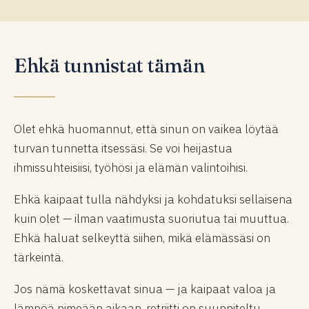
Ehkä tunnistat tämän
Olet ehkä huomannut, että sinun on vaikea löytää
turvan tunnetta itsessäsi. Se voi heijastua
ihmissuhteisiisi, työhösi ja elämän valintoihisi.
Ehkä kaipaat tulla nähdyksi ja kohdatuksi sellaisena
kuin olet — ilman vaatimusta suoriutua tai muuttua.
Ehkä haluat selkeyttä siihen, mikä elämässäsi on
tärkeintä.
Jos nämä koskettavat sinua — ja kaipaat valoa ja
lämpöä pimeään aikaan, retriitti on suunniteltu