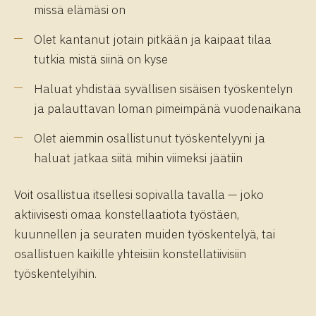
missä elämäsi on
Olet kantanut jotain pitkään ja kaipaat tilaa
tutkia mistä siinä on kyse
Haluat yhdistää syvällisen sisäisen työskentelyn
ja palauttavan loman pimeimpänä vuodenaikana
Olet aiemmin osallistunut työskentelyyni ja
haluat jatkaa siitä mihin viimeksi jäätiin
Voit osallistua itsellesi sopivalla tavalla — joko
aktiivisesti omaa konstellaatiota työstäen,
kuunnellen ja seuraten muiden työskentelyä, tai
osallistuen kaikille yhteisiin konstellatiivisiin
työskentelyihin.