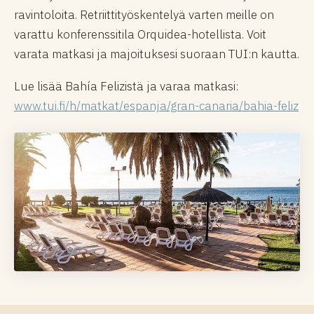
ravintoloita. Retriittityöskentelyä varten meille on
varattu konferenssitila Orquidea-hotellista. Voit
varata matkasi ja majoituksesi suoraan TUI:n kautta.
Lue lisää Bahía Felizistä ja varaa matkasi:
www.tui.fi/h/matkat/espanja/gran-canaria/bahia-feliz