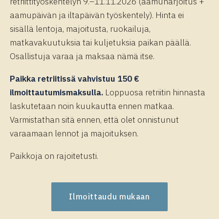
retriittityöskentelyn 9.–11.11.2026 (aamuharjoitus +
aamupäivän ja iltapäivän työskentely). Hinta ei
sisällä lentoja, majoitusta, ruokailuja,
matkavakuutuksia tai kuljetuksia paikan päällä.
Osallistuja varaa ja maksaa nämä itse.
Paikka retriitissä vahvistuu 150 €
ilmoittautumismaksulla.
Loppuosa retriitin hinnasta
laskutetaan noin kuukautta ennen matkaa.
Varmistathan sitä ennen, että olet onnistunut
varaamaan lennot ja majoituksen.
Paikkoja on rajoitetusti.
Ilmoittaudu mukaan