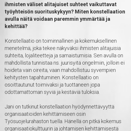
ihmisten väliset alitajuiset suhteet vaikuttavat
työyhteisön suorituskykyyn? Miten konstellaation
avulla näitä voidaan paremmin ymmärtää ja
kehittää?
Konstellaatio on toiminnallinen ja kokemuksellinen
menetelmä, joka tekee näkyväksi ihmisten alitajuisia
suhteita, lojaliteetteja ja samaistumisia. Sen avulla on
mahdollista tunnistaa ns. juurisyitä ongelmiin, jolloin ei
hoideta vain oireita, vaan mahdollistuu syvempien
kehitysten tapahtuminen. Konstellaatio on
osoittautunut toimivaksi ja tuottaneen jopa
odottamattoman syviä ja kestäviä tuloksia.
Jani on tutkinut konstellaation hyödynnettävyyttä
organisaatioiden kehittämiseen osin
Työsuojelurahaston tuella. Hänellä on pitkä kokemus
organisaatiokulttuurin ja johtamisen kehittämisestä