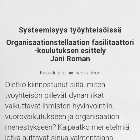
Systeemisyys työyhteisöissä
Organisaationstellaation fasilitaattori
-koulutuksen esittely
Jani Roman
Kirjaudu alta, niin näet videon
Oletko kiinnostunut siitä, miten
työyhteisön piilevät dynamiikat
vaikuttavat ihmisten hyvinvointiin,
vuorovaikutukseen ja organisaation
menestykseen? Kaipaatko menetelmiä,
jotka auttavat sinua valmentajana,