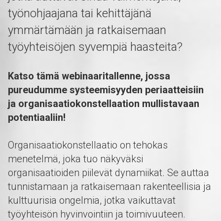
työnohjaajana tai kehittäjänä
ymmärtämään ja ratkaisemaan
työyhteisöjen syvempiä haasteita?
Katso tämä webinaaritallenne, jossa
pureudumme systeemisyyden periaatteisiin
ja organisaatiokonstellaation mullistavaan
potentiaaliin!
Organisaatiokonstellaatio on tehokas
menetelmä, joka tuo näkyväksi
organisaatioiden piilevät dynamiikat. Se auttaa
tunnistamaan ja ratkaisemaan rakenteellisia ja
kulttuurisia ongelmia, jotka vaikuttavat
työyhteisön hyvinvointiin ja toimivuuteen.