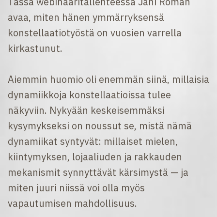
Tässä webinaaritallenteessa Jani Roman
avaa, miten hänen ymmärryksensä
konstellaatiotyöstä on vuosien varrella
kirkastunut.
Aiemmin huomio oli enemmän siinä, millaisia
dynamiikkoja konstellaatioissa tulee
näkyviin. Nykyään keskeisemmäksi
kysymykseksi on noussut se, mistä nämä
dynamiikat syntyvät: millaiset mielen,
kiintymyksen, lojaaliuden ja rakkauden
mekanismit synnyttävät kärsimystä — ja
miten juuri niissä voi olla myös
vapautumisen mahdollisuus.